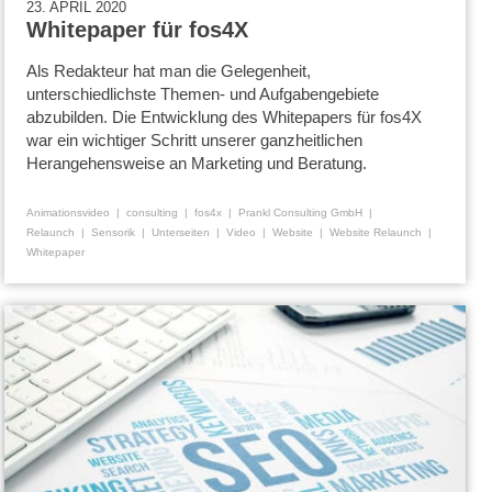
23. APRIL 2020
Whitepaper für fos4X
Als Redakteur hat man die Gelegenheit,
unterschiedlichste Themen- und Aufgabengebiete
abzubilden. Die Entwicklung des Whitepapers für fos4X
war ein wichtiger Schritt unserer ganzheitlichen
Herangehensweise an Marketing und Beratung.
Animationsvideo
consulting
fos4x
Prankl Consulting GmbH
Relaunch
Sensorik
Unterseiten
Video
Website
Website Relaunch
Whitepaper