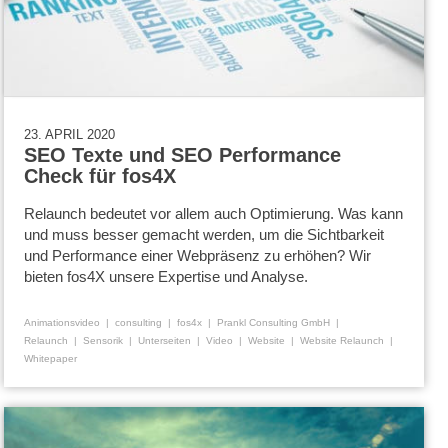
23. APRIL 2020
SEO Texte und SEO Performance
Check für fos4X
Relaunch bedeutet vor allem auch Optimierung. Was kann
und muss besser gemacht werden, um die Sichtbarkeit
und Performance einer Webpräsenz zu erhöhen? Wir
bieten fos4X unsere Expertise und Analyse.
Animationsvideo
consulting
fos4x
Prankl Consulting GmbH
Relaunch
Sensorik
Unterseiten
Video
Website
Website Relaunch
Whitepaper