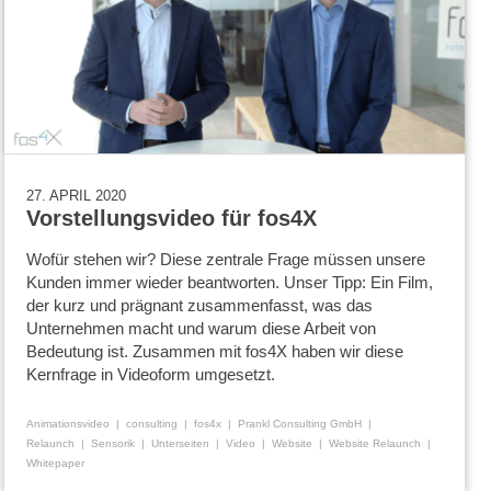
27. APRIL 2020
Vorstellungsvideo für fos4X
Wofür stehen wir? Diese zentrale Frage müssen unsere
Kunden immer wieder beantworten. Unser Tipp: Ein Film,
der kurz und prägnant zusammenfasst, was das
Unternehmen macht und warum diese Arbeit von
Bedeutung ist. Zusammen mit fos4X haben wir diese
Kernfrage in Videoform umgesetzt.
Animationsvideo
consulting
fos4x
Prankl Consulting GmbH
Relaunch
Sensorik
Unterseiten
Video
Website
Website Relaunch
Whitepaper