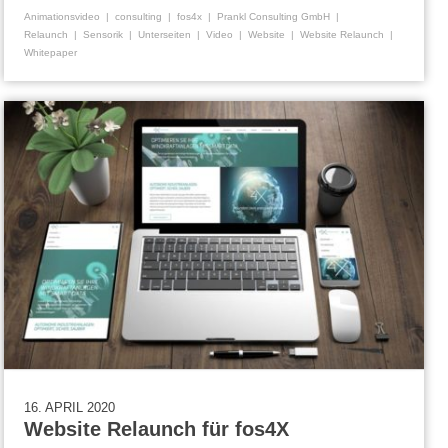
Animationsvideo
consulting
fos4x
Prankl Consulting GmbH
Relaunch
Sensorik
Unterseiten
Video
Website
Website Relaunch
Whitepaper
16. APRIL 2020
Website Relaunch für fos4X