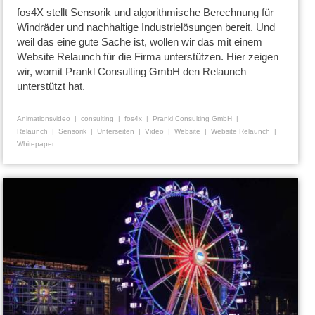
fos4X stellt Sensorik und algorithmische Berechnung für
Windräder und nachhaltige Industrielösungen bereit. Und
weil das eine gute Sache ist, wollen wir das mit einem
Website Relaunch für die Firma unterstützen. Hier zeigen
wir, womit Prankl Consulting GmbH den Relaunch
unterstützt hat.
Animationsvideo
consulting
fos4x
Prankl Consulting GmbH
Relaunch
Sensorik
Unterseiten
Video
Website
Website Relaunch
Whitepaper