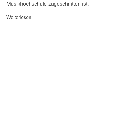
Musikhochschule zugeschnitten ist.
Weiterlesen
Case
Study:
Relaunch
einer
Website
Manchmal
merkt
man erst
im Alltag,
dass ein System zwar viel kann – aber eigentlich
im Weg steht. Die bisherige Website des
Ballonhafens Bad Griesbach basierte auf TYPO3
in Kombination mit WooCommerce. Technisch
gesehen eine starke Lösung. In der Praxis jedoch