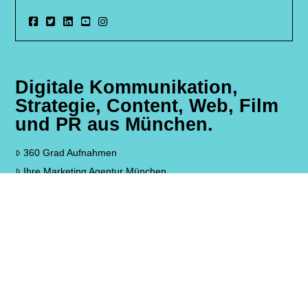
Digitale Kommunikation,
Strategie, Content, Web, Film
und PR aus München.
360 Grad Aufnahmen
Ihre Marketing Agentur München
Livestreaming Service München
Facebook Livestream Service
SEA, SEO & SMO – Ihre SEO Agentur für München und
Bayern
Web to Print München
Homepage Gestaltung, WordPress, Webdesign München
Professionelle Werbeagentur Aying