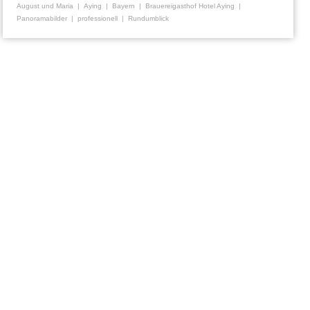
August und Maria
Aying
Bayern
Brauereigasthof Hotel Aying
Panoramabilder
professionell
Rundumblick