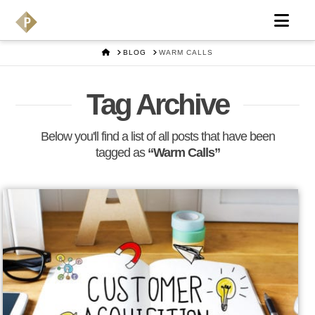
Nav
HOME
BLOG
WARM CALLS
Tag Archive
Below you'll find a list of all posts that have been
tagged as
“Warm Calls”