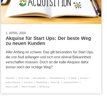
1. APRIL 2020
Akquise für Start Ups: Der beste Weg
zu neuen Kunden
Aller Anfang ist schwer. Das gilt besonders für Start Ups,
die von Null anfangen und sich erst einmal Bekanntheit
verschaffen müssen. Doch ist die kalte Akquise dafür
immer noch der richtige Weg?
Akquise
Cold Calls
Dienstleister
Dienstleistung
E-Mails
Emails
kalte Akquise
Kunden
Marketing
Start Up
Unternehmen
Warm Calls
Warm Emails
Werbung