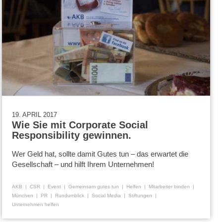
19. APRIL 2017
Wie Sie mit Corporate Social
Responsibility gewinnen.
Wer Geld hat, sollte damit Gutes tun – das erwartet die
Gesellschaft – und hilft Ihrem Unternehmen!
AKB
CSR
Event
Gemeinsam gutes tun
Helfen
Mitarbeiter binden
München
PR
Rundumblick
Social Media
Stiftungen
Unternehmen helfen