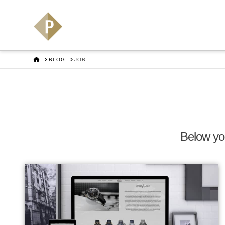
HOME
BLOG
JOB
Below you