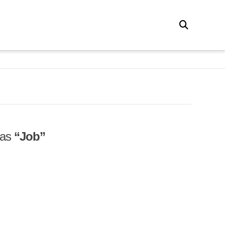
d as
“Job”