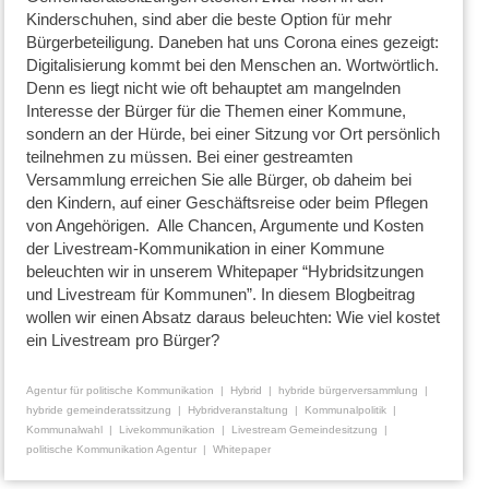
Kinderschuhen, sind aber die beste Option für mehr
Bürgerbeteiligung. Daneben hat uns Corona eines gezeigt:
Digitalisierung kommt bei den Menschen an. Wortwörtlich.
Denn es liegt nicht wie oft behauptet am mangelnden
Interesse der Bürger für die Themen einer Kommune,
sondern an der Hürde, bei einer Sitzung vor Ort persönlich
teilnehmen zu müssen. Bei einer gestreamten
Versammlung erreichen Sie alle Bürger, ob daheim bei
den Kindern, auf einer Geschäftsreise oder beim Pflegen
von Angehörigen. Alle Chancen, Argumente und Kosten
der Livestream-Kommunikation in einer Kommune
beleuchten wir in unserem Whitepaper “Hybridsitzungen
und Livestream für Kommunen”. In diesem Blogbeitrag
wollen wir einen Absatz daraus beleuchten: Wie viel kostet
ein Livestream pro Bürger?
Agentur für politische Kommunikation
Hybrid
hybride bürgerversammlung
hybride gemeinderatssitzung
Hybridveranstaltung
Kommunalpolitik
Kommunalwahl
Livekommunikation
Livestream Gemeindesitzung
politische Kommunikation Agentur
Whitepaper