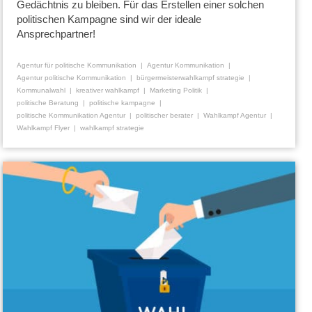
Gedächtnis zu bleiben. Für das Erstellen einer solchen
politischen Kampagne sind wir der ideale
Ansprechpartner!
Agentur für politische Kommunikation
Agentur Kommunikation
Agentur politische Kommunikation
bürgermeisterwahlkampf strategie
Kommunalwahl
kreativer wahlkampf
Marketing Politik
politische Beratung
politische kampagne
politische Kommunikation Agentur
politischer berater
Wahlkampf Agentur
Wahlkampf Flyer
wahlkampf strategie