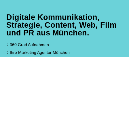
Digitale Kommunikation,
Strategie, Content, Web, Film
und PR aus München.
360 Grad Aufnahmen
Ihre Marketing Agentur München
Livestreaming Service München
Facebook Livestream Service
SEA, SEO & SMO – Ihre SEO Agentur für München und
Bayern
Web to Print München
Homepage Gestaltung, WordPress, Webdesign München
Professionelle Werbeagentur Aying
Wie man den richtigen Live-Streaming-Anbieter findet
Leitfaden: Wie Sie einen Presseverteiler erfolgreich aufbauen!