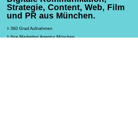
Strategie, Content, Web, Film
und PR aus München.
360 Grad Aufnahmen
Ihre Marketing Agentur München
Livestreaming Service München
Facebook Livestream Service
SEA, SEO & SMO – Ihre SEO Agentur für München und
Bayern
Web to Print München
Homepage Gestaltung, WordPress, Webdesign München
Professionelle Werbeagentur Aying
Wie man den richtigen Live-Streaming-Anbieter findet
Leitfaden: Wie Sie einen Presseverteiler erfolgreich aufbauen!
Was uns bewegt