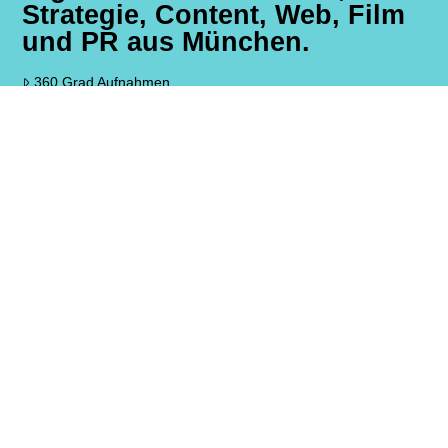
Strategie, Content, Web, Film
und PR aus München.
360 Grad Aufnahmen
Ihre Marketing Agentur München
Livestreaming Service München
Facebook Livestream Service
SEA, SEO & SMO – Ihre SEO Agentur für München und
Bayern
Web to Print München
Homepage Gestaltung, WordPress, Webdesign München
Professionelle Werbeagentur Aying
Wie man den richtigen Live-Streaming-Anbieter findet
Leitfaden: Wie Sie einen Presseverteiler erfolgreich aufbauen!
Was uns bewegt