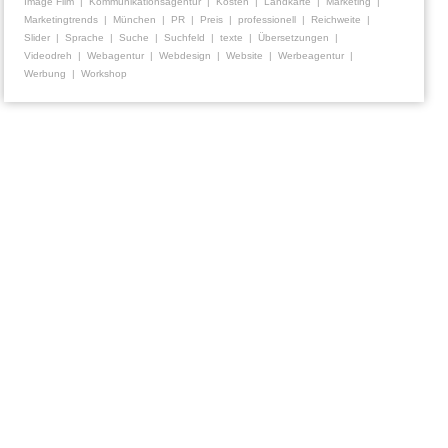
Image Film
Kommunikationsagentur
Kosten
Landkarte
Marketing
Marketingtrends
München
PR
Preis
professionell
Reichweite
Slider
Sprache
Suche
Suchfeld
texte
Übersetzungen
Videodreh
Webagentur
Webdesign
Website
Werbeagentur
Werbung
Workshop