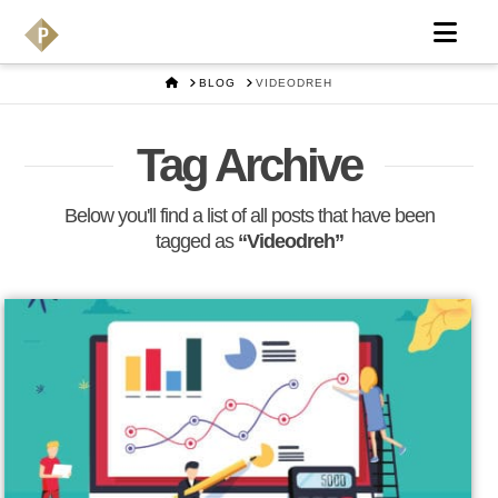
Nav
HOME
BLOG
VIDEODREH
Tag Archive
Below you'll find a list of all posts that have been
tagged as
“Videodreh”