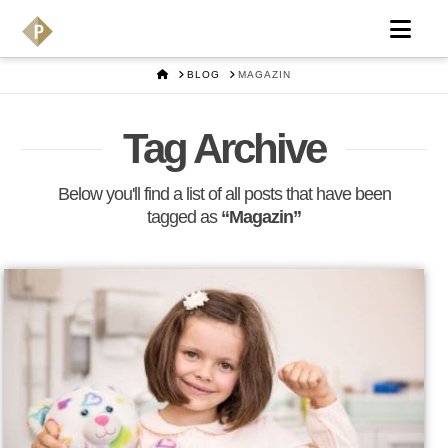
Nav
HOME
BLOG
MAGAZIN
Tag Archive
Below you'll find a list of all posts that have been
tagged as
“Magazin”