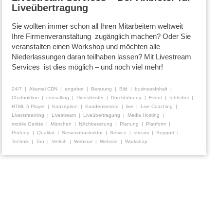
Liveübertragung
Sie wollten immer schon all Ihren Mitarbeitern weltweit
Ihre Firmenveranstaltung zugänglich machen? Oder Sie
veranstalten einen Workshop und möchten alle
Niederlassungen daran teilhaben lassen? Mit Livestream
Services ist dies möglich – und noch viel mehr!
24/7
Akamai CDN
angebot
Beratung
Bild
businessInhalt
Chafunktion
consulting
Dienstleister
Durchführung
Event
fehlerfrei
HTML 5 Player
Konzeption
Kundenservice
live
Live Coaching
Liverstreaming
Livestream
Liveübertragung
Media Hosting
mobile Geräte
München
NAchbereitung
Planung
Plattform
Prüfung
Qualität
Serverinfrastruktur
Service
stream
Support
Technik
Ton
Verleih
Webinar
Website
Workshop