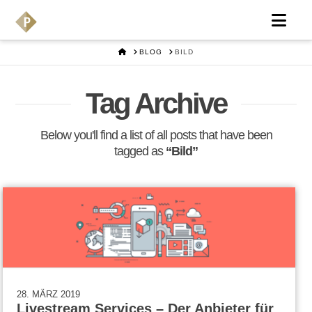
Nav
HOME
BLOG
BILD
Tag Archive
Below you'll find a list of all posts that have been
tagged as
“Bild”
28. MÄRZ 2019
Livestream Services – Der Anbieter für